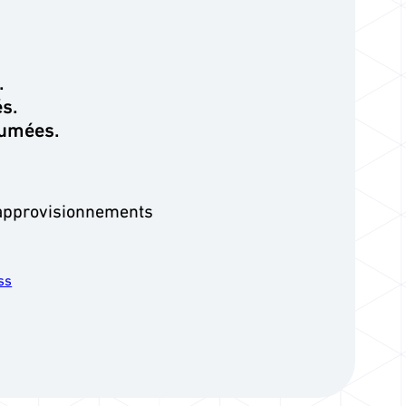
.
és.
sumées.
 approvisionnements
ss