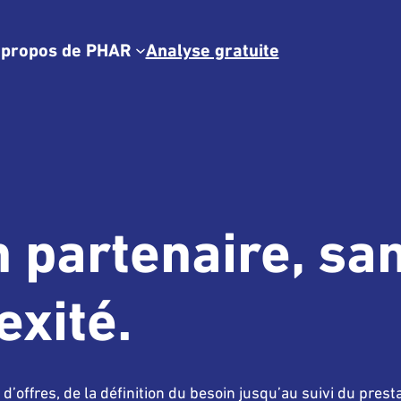
 propos de PHAR
Analyse gratuite
Qui est PHAR?
ment
Notre équipe
t
PHAR Mauritius
Références
n partenaire, sa
tégie
Fournisseurs
exité.
fres, de la définition du besoin jusqu’au suivi du prestat