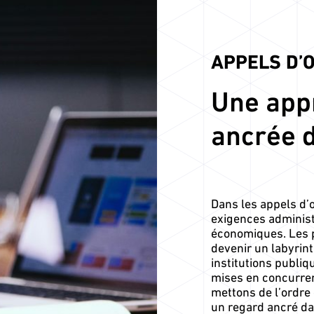
APPELS D’
Une app
ancrée d
Dans les appels d’of
exigences administr
économiques. Les p
devenir un labyri
institutions publiq
mises en concurren
mettons de l’ordre
un regard ancré da