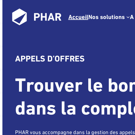
Accueil
Nos solutions
A
Achats et
approvisionne
Comptabilité e
APPELS D’OFFRES
ressources
humaines
Trouver le bo
Conseil et stra
Marketplace
dans la compl
digitale
Appel d’offres
PHAR vous accompagne dans la gestion des appels d’of