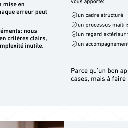
vous apporte:
la mise en
haque erreur peut
un cadre structuré
un processus maîtri
éléments: nous
un regard extérieur 
n critères clairs,
un accompagnement
plexité inutile.
Parce qu’un bon app
cases, mais à faire